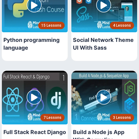
15 Lessons
4 Lessons
Python programming
Social Network Theme
language
UI With Sass
7 Lessons
3 Lessons
Full Stack React Django
Build a Node js App