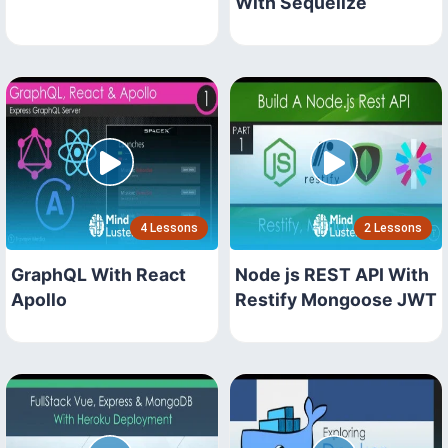
With Sequelize
4 Lessons
2 Lessons
GraphQL With React
Node js REST API With
Apollo
Restify Mongoose JWT