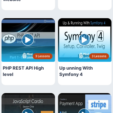
3 Lessons
3 Lessons
PHP REST API High
Up unning With
level
Symfony 4