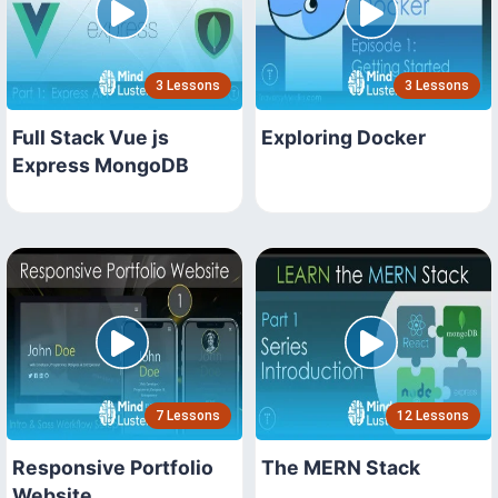
3 Lessons
3 Lessons
Full Stack Vue js
Exploring Docker
Express MongoDB
7 Lessons
12 Lessons
Responsive Portfolio
The MERN Stack
Website