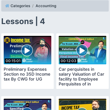
Categories
Accounting
Lessons | 4
00:15:01
00:12:03
Preliminary Expenses
Car perquisites in
Section no 35D Income
salary Valuation of Car
tax By CWG for UG
facility to Employee
Perquisites of in
Income tax