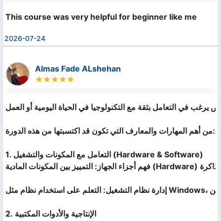
This course was very helpful for beginner like me
2026-07-24
Almas Fade ALshehan
ص يرغب في التعامل بثقة مع التكنولوجيا في الحياة اليومية أو العمل
من أهم المهارات والمعارف التي تكون قد اكتسبتها من هذه الدورة:

1. التعامل مع المكونات والتشغيل (Hardware & Software)

فهم أجزاء الجهاز: التمييز بين المكونات المادية (Hardware) مثل المعالج، الذاكرة (RAM)، والأقراص الصلبة، وبين البرمجيات (Software).

إدارة نظام التشغيل: التعلم على استخدام نظام مثل Windows، إدارة الملفات والمجلدات، وتنظيم مساحة التخزين.

2. الإنتاجية والأدوات المكتبية