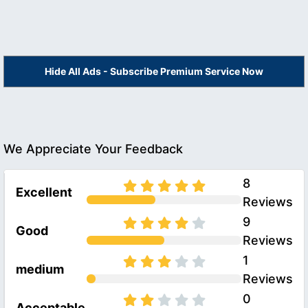
Hide All Ads - Subscribe Premium Service Now
We Appreciate Your Feedback
8
Excellent
Reviews
9
Good
Reviews
1
medium
Reviews
0
Acceptable