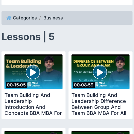
Categories
Business
Lessons | 5
00:15:05
00:08:59
Team Building And
Team Building And
Leadership
Leadership Difference
Introduction And
Between Group And
Concepts BBA MBA For
Team BBA MBA For All
All Universities bba
Universities
mba