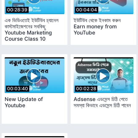
00:28:39
00:04:04
এক ভিডিওতেই ইউটিউব চ্যানেল
ইউটিউব থেকে ইনকাম করুন
কাস্টমাইজেশনের সবকিছু
Earn money from
Youtube Marketing
YouTube
Course Class 10
00:03:40
00:02:28
New Update of
Adsense এডসেন্স চিঠি পেতে
Youtube
সমস্যা কিভাবে এডসেন্স চিঠি পাবেন