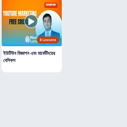
8 Lessons
ইউটিউব বিজ্ঞাপন এবং মার্কেটিংয়ের
বেসিকস