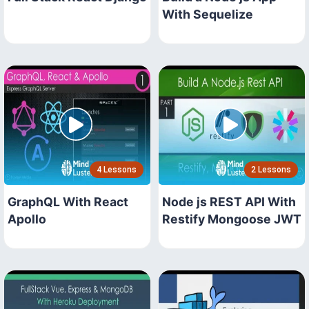
With Sequelize
4 Lessons
2 Lessons
GraphQL With React
Node js REST API With
Apollo
Restify Mongoose JWT