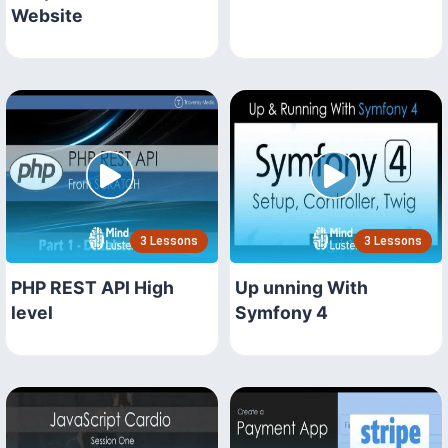
Website
3 Lessons
3 Lessons
PHP REST API High
Up unning With
level
Symfony 4