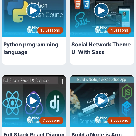
15 Lessons
4 Lessons
Python programming
Social Network Theme
language
UI With Sass
7 Lessons
3 Lessons
Full Stack React Django
Build a Node js App