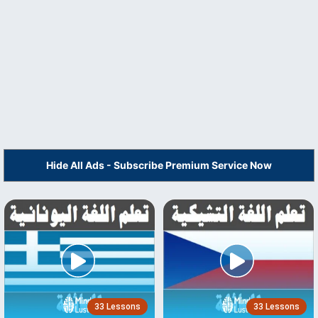
Hide All Ads - Subscribe Premium Service Now
33 Lessons
33 Lessons