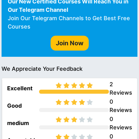
Our New Certified Courses Will Reach You in
Our Telegram Channel
Join Our Telegram Channels to Get Best Free
Courses
Join Now
We Appreciate Your Feedback
2
Excellent
Reviews
0
Good
Reviews
0
medium
Reviews
0