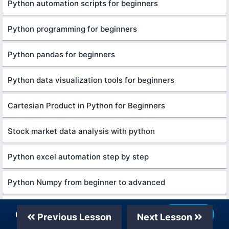
Python automation scripts for beginners
Python programming for beginners
Python pandas for beginners
Python data visualization tools for beginners
Cartesian Product in Python for Beginners
Stock market data analysis with python
Python excel automation step by step
Python Numpy from beginner to advanced
Data Science with Python Step by Step
Our Telegram Channel
Join Now
Previous Lesson
Next Lesson