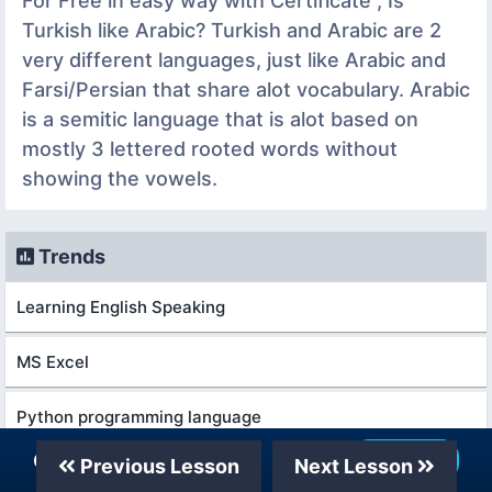
For Free in easy way with Certificate , Is
Turkish like Arabic? Turkish and Arabic are 2
very different languages, just like Arabic and
Farsi/Persian that share alot vocabulary. Arabic
is a semitic language that is alot based on
mostly 3 lettered rooted words without
showing the vowels.
Trends
Learning English Speaking
MS Excel
Python programming language
Our Telegram Channel
Join Now
Previous Lesson
Next Lesson
Web Design for Beginners