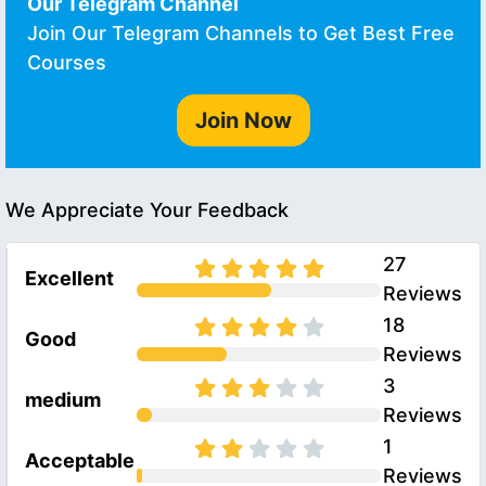
Our Telegram Channel
Join Our Telegram Channels to Get Best Free
Courses
Join Now
We Appreciate Your Feedback
27
Excellent
Reviews
18
Good
Reviews
3
medium
Reviews
1
Acceptable
Reviews