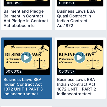
00:03:53
00:05:21
Bailment and Pledge
Business Laws BBA
Bailment in Contract
Quasi Contract in
Act Pledge in Contract
Indian Contract
Act bbabcom lu
Act1872
easynotes bba
indiancontractact
bbabcom lu bba
00:06:02
00:05:57
Business Laws BBA
Business Laws BBA
Indian Contract Act
Indian Contract Act
1872 UNIT 1 PART 3
1872 UNIT 1 PART 2
indiancontractact
indiancontractact
bbabcom lu bba
bbabcom lu bba