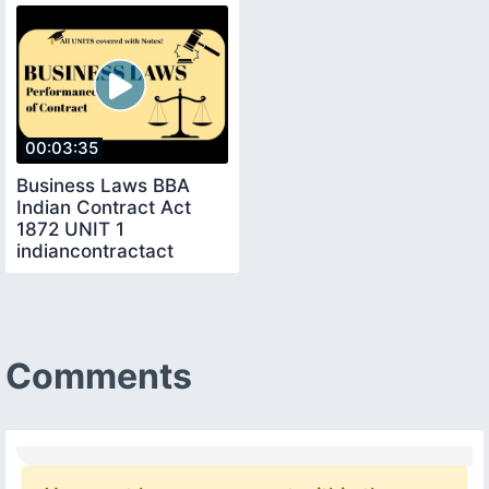
00:03:35
Business Laws BBA
Indian Contract Act
1872 UNIT 1
indiancontractact
bbabcom lu easynotes
Comments