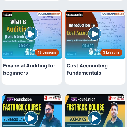
18 Lessons
3 Lessons
Financial Auditing for
Cost Accounting
beginners
Fundamentals