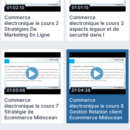
01:02:15
01:01:15
Commerce
Commerce
électronique le cours 2
électronique le cours 3
Stratégies De
aspects legaux et de
Marketing En Ligne
securité dans l
Midocean University
ecommerce Midocean
University
01:05:06
01:04:38
Commerce
Commerce
électronique le cours 7
électronique le cours 8
Stratégie de
Gestion Relation client
Ecommerce Midocean
Ecommerce Midocean
University
University