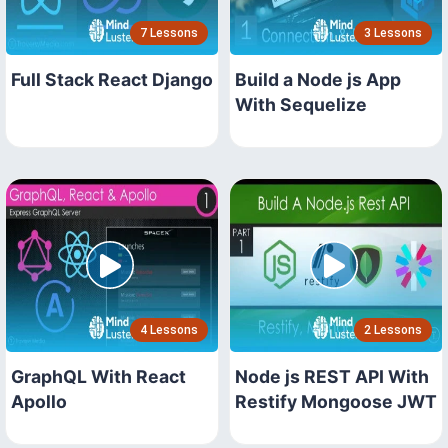
7 Lessons
3 Lessons
Full Stack React Django
Build a Node js App
With Sequelize
4 Lessons
2 Lessons
GraphQL With React
Node js REST API With
Apollo
Restify Mongoose JWT