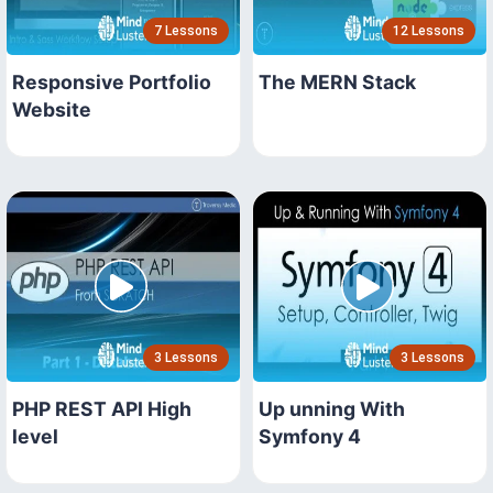
7 Lessons
12 Lessons
Responsive Portfolio
The MERN Stack
Website
3 Lessons
3 Lessons
PHP REST API High
Up unning With
level
Symfony 4