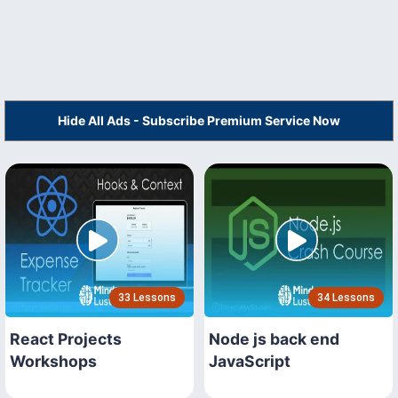
Hide All Ads - Subscribe Premium Service Now
33 Lessons
34 Lessons
React Projects
Node js back end
Workshops
JavaScript