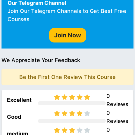
Our Telegram Channel
Join Our Telegram Channels to Get Best Free
Courses
Join Now
We Appreciate Your Feedback
Be the First One Review This Course
0
Excellent
Reviews
0
Good
Reviews
0
medium