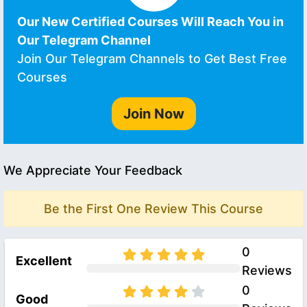
Our New Certified Courses Will Reach You in
Our Telegram Channel
Join Our Telegram Channels to Get Best Free
Courses
Join Now
We Appreciate Your Feedback
Be the First One Review This Course
0
Excellent
Reviews
0
Good